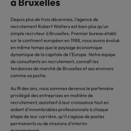
à Bruxelles
accélèrent
votre
Hong Kong
Taiwan
votre
organisation.
croissance.
Depuis plus de trois décennies, l’agence de
Inde
Thailande
recrutement Robert Walters est bien plus qu'un
Interim
simple recruteur à Bruxelles. Premier bureau établi
Indonésie
Vietnam
Management
sur le continent européen en 1988, nous avons évolué
en même temps que le paysage économique
Faites appel à
dynamique de la capitale de l'Europe. Notre équipe
des managers
de consultants en recrutement, connaît les
de transition
tendances de marché de Bruxelles et ses environs
capables de
piloter des
comme sa poche.
transformations
réussies et de
Au fil des ans, nous sommes devenus le partenaire
stimuler
privilégié des entreprises en matière de
l’innovation au
recrutement, assistant à leur croissance tout en
sein de votre
aidant d'innombrables professionnels à chaque
organisation.
étape de leur carrière, qu'il s'agisse de postes
permanents ou de missions d'interim
management.