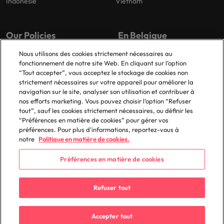
Indonésie
Vietnam
Our Policies
En Belgique
Nous utilisons des cookies strictement nécessaires au
Politique de confidentialité
Anvers
fonctionnement de notre site Web. En cliquant sur l’option
Politique de cookies
Bruxelles
“Tout accepter”, vous acceptez le stockage de cookies non
strictement nécessaires sur votre appareil pour améliorer la
Bibliothèque de politiques
Gand
navigation sur le site, analyser son utilisation et contribuer à
Grand-Bigard
nos efforts marketing. Vous pouvez choisir l’option “Refuser
tout”, sauf les cookies strictement nécessaires, ou définir les
Zaventem
“Préférences en matière de cookies” pour gérer vos
préférences. Pour plus d'informations, reportez-vous à
notre
Politique en matière de cookies.
Préférences en matière de cookies
© 2025 Robert Walters Plc. All Rights Reserved.
Refuser tout
Accepter tout