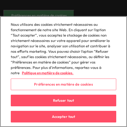
Préférences en matière de cookies
Nos bureaux
Nous utilisons des cookies strictement nécessaires au
fonctionnement de notre site Web. En cliquant sur l’option
“Tout accepter”, vous acceptez le stockage de cookies non
Afrique
Irlande
strictement nécessaires sur votre appareil pour améliorer la
Allemagne
Italie
navigation sur le site, analyser son utilisation et contribuer à
nos efforts marketing. Vous pouvez choisir l’option “Refuser
Australie
Japon
tout”, sauf les cookies strictement nécessaires, ou définir les
Belgique
Malaisie
“Préférences en matière de cookies” pour gérer vos
préférences. Pour plus d'informations, reportez-vous à
Canada
Mexique
notre
Politique en matière de cookies.
Chile
Nouvelle-Zélande
Préférences en matière de cookies
Chine continentale
Pays-Bas
Corée du Sud
Philippines
Refuser tout
Émirats Arabes Unis
Portugal
Espagne
Royaume-Uni
Accepter tout
Etats-Unis
Singapour