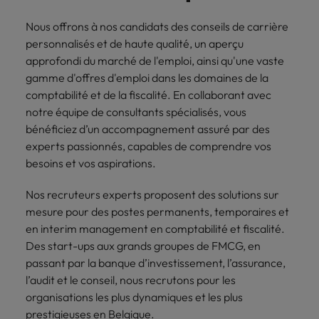
accélèrent
votre
Hong Kong
Taiwan
Nous offrons à nos candidats des conseils de carrière
votre
organisation.
personnalisés et de haute qualité, un aperçu
croissance.
Inde
Thailande
approfondi du marché de l'emploi, ainsi qu'une vaste
gamme d'offres d'emploi dans les domaines de la
Interim
Indonésie
Vietnam
comptabilité et de la fiscalité. En collaborant avec
Management
notre équipe de consultants spécialisés, vous
Faites appel à
bénéficiez d’un accompagnement assuré par des
des managers
experts passionnés, capables de comprendre vos
de transition
besoins et vos aspirations.
capables de
piloter des
Nos recruteurs experts proposent des solutions sur
transformations
mesure pour des postes permanents, temporaires et
réussies et de
stimuler
en interim management en comptabilité et fiscalité.
l’innovation au
Des start-ups aux grands groupes de FMCG, en
sein de votre
passant par la banque d’investissement, l’assurance,
organisation.
l’audit et le conseil, nous recrutons pour les
organisations les plus dynamiques et les plus
prestigieuses en Belgique.