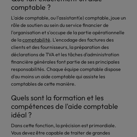
talents
Recrutez des
Allemagne
Italie
Conseils en recrutement
Interim Management
experts
comptable ?
juridiques de
leaders RH qui
Diplômés
Les contrôleurs sont très demandés,
Mexique
vous
premier plan
Career Advice
renforcent vos
Australie
Japon
L'aide comptable, ou l'assistant(e) comptable, joue un
mais il y a une confusion sur le
grâce à notre
contacteront.
Nouveau sur le
équipes et
Vous avez démissionné et votre
Nouvelle-Zélande
rôle de soutien au sein du service financier de
réseau de
contenu des emplois
marché du travail
soutiennent la
Belgique
employeur fait une contre-offre.
Malaisie
Planifiez
spécialistes
l'organisation et s'occupe de la partie opérationnelle
? Découvrez nos
croissance de
Que faire ?
Pays-Bas
reconnus, tant
un
emplois pour
votre
de la
comptabilité
. L'encodage des factures des
Canada
Mexique
Conseils en recrutement
en entreprise
diplômés.
organisation.
entretien
clients et des fournisseurs, la préparation des
Philippines
Travailler chez nous
Deux employees sur trois pensent à
Career Advice
qu’en cabinet
exploratoire
Chile
Nouvelle-Zélande
déclarations de TVA et les tâches d'administration
partir
d’avocats en
Examen de rattrapage... postuler
Portugal
Nos collaborateurs font la différence.
financière générales font partie de ses principales
Belgique.
maintenant ou attendre ?
Chine continentale
Pays-Bas
Lisez leur témoignages pour en savoir
responsabilités. Chaque équipe comptable dispose
Royaume-Uni
Conseils en recrutement
plus sur une carrière chez Robert
d'au moins un aide comptable qui assiste les
Sales &
Business
Corée du Sud
Philippines
57 % des employeurs jugent les
Walters Belgique.
Singapour
comptables de cette manière.
Marketing
Support
jeunes diplômés moins préparés
Émirats Arabes Unis
Portugal
En savoir plus
Suisse
Quels sont la formation et les
Recrutez des
Accédez à des
professionnels
professionnels
compétences de l'aide comptable
Espagne
Royaume-Uni
Taiwan
dynamiques en
administratifs
idéal ?
sales et
et de support
Thailande
Etats-Unis
Singapour
marketing qui
qualifiés qui
Dans cette fonction, la précision est primordiale.
s’alignent sur
améliorent
Vietnam
France
Vous devez être capable de traiter de grandes
Suisse
vos objectifs et
l’efficacité de