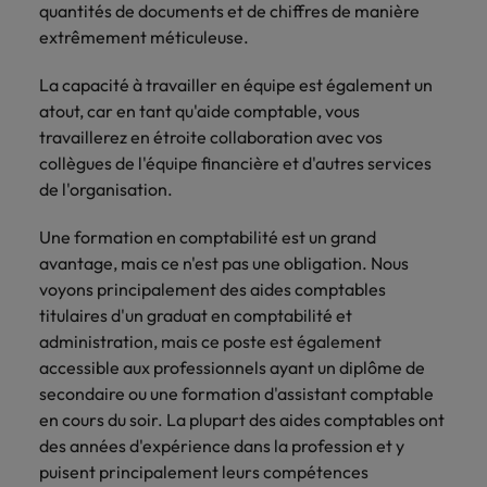
quantités de documents et de chiffres de manière
accélèrent
votre
Hong Kong
Taiwan
extrêmement méticuleuse.
votre
organisation.
croissance.
Inde
Thailande
La capacité à travailler en équipe est également un
atout, car en tant qu'aide comptable, vous
Interim
Indonésie
Vietnam
travaillerez en étroite collaboration avec vos
Management
collègues de l'équipe financière et d'autres services
Faites appel à
de l'organisation.
des managers
de transition
Une formation en comptabilité est un grand
capables de
avantage, mais ce n'est pas une obligation. Nous
piloter des
voyons principalement des aides comptables
transformations
titulaires d'un graduat en comptabilité et
réussies et de
administration, mais ce poste est également
stimuler
accessible aux professionnels ayant un diplôme de
l’innovation au
sein de votre
secondaire ou une formation d'assistant comptable
organisation.
en cours du soir. La plupart des aides comptables ont
des années d'expérience dans la profession et y
puisent principalement leurs compétences