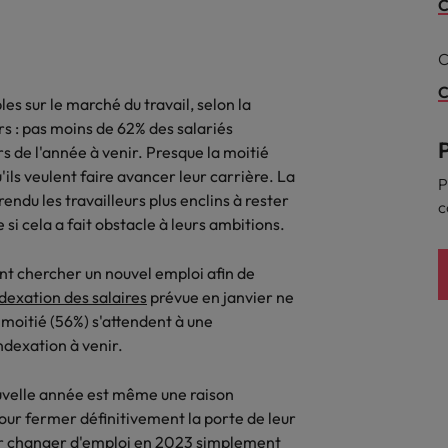
C
dés, mais il y a une confusion sur le contenu des emploi
Malaisie
C
Mexique
C
 sur le marché du travail, selon la
s : pas moins de 62% des salariés
Nouvelle-Zélande
s de l'année à venir. Presque la moitié
employeur fait une contre-offre. Que faire ?
Pays-Bas
ils veulent faire avancer leur carrière. La
P
endu les travailleurs plus enclins à rester
nt à partir
c
Philippines
i cela a fait obstacle à leurs ambitions.
Portugal
ent chercher un nouvel emploi afin de
dexation des salaires
prévue en janvier ne
Royaume-Uni
 moitié (56%) s'attendent à une
er maintenant ou attendre ?
Singapour
indexation à venir.
Suisse
 jeunes diplômés moins préparés
uvelle année est même une raison
our fermer définitivement la porte de leur
Taiwan
oir changer d'emploi en 2023 simplement