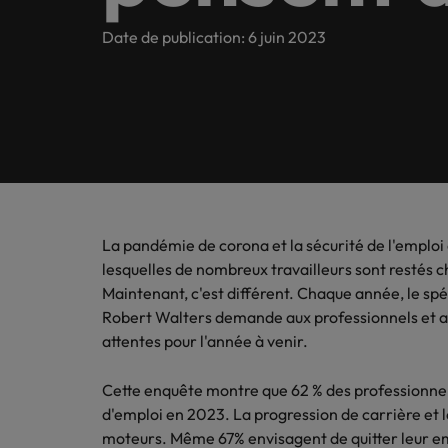
Banking & Financial Services
Contactez-nous
notre ré
dernièr
l'étude
En savoir plus
E-books
Tant au niveau mondial que local, nous servons le marché 
Date de publication: 6 juin 2023
Recommandez un ami
entrepri
dans vot
Recrutement permanent
Engineering & Supply Chain
Contactez-nous
Notre histoire
Recrutement temporaire
Conseils carrière
Sales 
Diplô
Interim management
Recrute
Nouveau 
Juridique
Interim management
En Belgique
Investisseurs
marketin
Découvr
Conseils en recrutement
Calculateur de salaire
votre cr
Outsourcing
Anvers
Ressources Humaines
Egalité, diversité et inclusion
Webinaires
Nous Rejoindre
Inter
Recruitment process outsourcing
Bruxelles
La pandémie de corona et la sécurité de l'emploi 
Sales & Marketing
Faites 
Témoignages de nos clients et de nos candidats.
Etude de rémunération
Gand
lesquelles de nombreux travailleurs sont restés 
Talent advisory
piloter 
Diplômés
Maintenant, c'est différent. Chaque année, le sp
l’innova
Business Support
Nos bureaux
Robert Walters demande aux professionnels et au
Intelligence de marché
Tendances en interim management
attentes pour l'année à venir.
Afrique
Interim Management
Cette enquête montre que 62 % des professionne
Career Advice
Allemagne
d'emploi en 2023. La progression de carrière et l
Ras-le-bol de postuler ? Voilà 
moteurs. Même 67% envisagent de quitter leur e
Conseils en recrutement
Australie