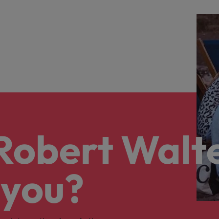
 Robert Walt
 you?