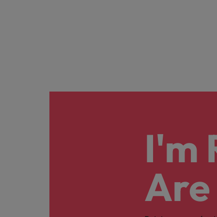
I'm
Are