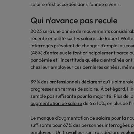
salaire n'est accordée dans l'année à venir.
Les contrôleurs sont très deman
Belgique
Qui n’avance pas recule
Travailler chez nous
Canada
2023 sera une année de mouvements considérables
Nos collaborateurs font la différence.
Chile
récente enquête sur les salaires de Robert Walter
Career Advice
Lisez leur témoignages pour en savoir
interrogés prévoient de changer d'emploi au cour
Vous avez démissionné et votre 
plus sur une carrière chez Robert
Chine continentale
(48%) d'entre eux le font principalement parce qu'
Walters Belgique.
Conseils en recrutement
pandémie et l'incertitude qu'elle a entraînée ont r
Deux employees sur trois pense
Corée du Sud
En savoir plus
chez leur employeur ces dernières années, même s
Émirats Arabes Unis
39 % des professionnels déclarent qu'ils aimerai
progresser en termes de salaire. À cet égard, l'
in
Espagne
Career Advice
semble pas suffisante pour la majorité. Plus de la
Examen de rattrapage... postul
Etats-Unis
augmentation de salaire
de 6 à 10%, en plus de l'
Conseils en recrutement
France
57 % des employeurs jugent les
Le manque d'augmentation de salaire pour la no
suffisante pour 67 % des personnes interrogées p
Hong Kong
employeur. Un travailleur sur trois déclare voul