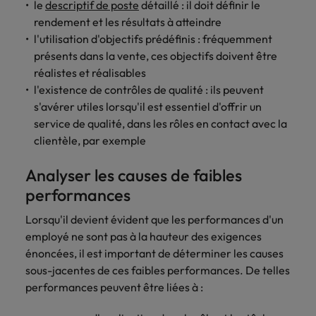
le
descriptif de poste
détaillé : il doit définir le
accélèrent
votre
Hong Kong
Taiwan
rendement et les résultats à atteindre
votre
organisation.
l'utilisation d'objectifs prédéfinis : fréquemment
croissance.
Inde
Thailande
présents dans la vente, ces objectifs doivent être
réalistes et réalisables
Interim
Indonésie
Vietnam
l'existence de contrôles de qualité : ils peuvent
Management
s'avérer utiles lorsqu'il est essentiel d'offrir un
Faites appel à
service de qualité, dans les rôles en contact avec la
des managers
clientèle, par exemple
de transition
capables de
Analyser les causes de faibles
piloter des
performances
transformations
réussies et de
Lorsqu'il devient évident que les performances d'un
stimuler
employé ne sont pas à la hauteur des exigences
l’innovation au
énoncées, il est important de déterminer les causes
sein de votre
organisation.
sous-jacentes de ces faibles performances. De telles
performances peuvent être liées à :