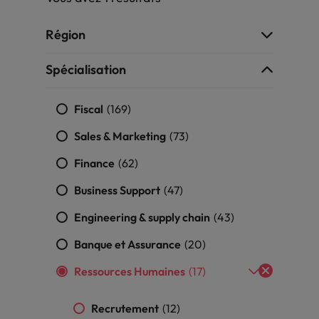
dés, mais il y a une confusion sur le contenu des emploi
Malaisie
Région
Mexique
Spécialisation
Nouvelle-Zélande
Fiscal
(169)
employeur fait une contre-offre. Que faire ?
Pays-Bas
Sales & Marketing
(73)
nt à partir
Philippines
Finance
(62)
Portugal
Business Support
(47)
Royaume-Uni
Engineering & supply chain
(43)
er maintenant ou attendre ?
Banque et Assurance
(20)
Singapour
Ressources Humaines
(17)
Suisse
 une priorité absolue pour les employeurs
Taiwan
Recrutement
(12)