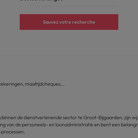
Sauvez votre recherche
keringen, maaltijdcheques,..
innen de dienstverlenende sector te Groot-Bijgaarden, zijn wij 
rking van de personeels- en loonadministratie en bent een bela
R-processen.