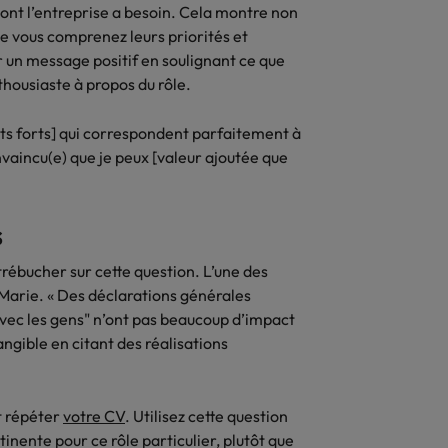
 dont l’entreprise a besoin. Cela montre non
Thailande
ue vous comprenez leurs priorités et
un message positif en soulignant ce que
Vietnam
thousiaste à propos du rôle.
nts forts] qui correspondent parfaitement à
onvaincu(e) que je peux [valeur ajoutée que
s
ébucher sur cette question. L’une des
t Marie. « Des déclarations générales
avec les gens" n’ont pas beaucoup d’impact
gible en citant des réalisations
t répéter
votre CV
. Utilisez cette question
ente pour ce rôle particulier, plutôt que