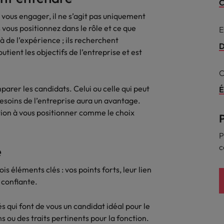
C
dés, mais il y a une confusion sur le contenu des emploi
 vous engager, il ne s’agit pas uniquement
Malaisie
 vous positionnez dans le rôle et ce que
E
à de l’expérience ; ils recherchent
Mexique
D
tient les objectifs de l’entreprise et est
Nouvelle-Zélande
C
employeur fait une contre-offre. Que faire ?
Pays-Bas
parer les candidats. Celui ou celle qui peut
É
besoins de l’entreprise aura un avantage.
nt à partir
Philippines
tion à vous positionner comme le choix
Portugal
P
c
e
Royaume-Uni
s éléments clés : vos points forts, leur lien
er maintenant ou attendre ?
Singapour
 confiante.
Suisse
 une priorité absolue pour les employeurs
qui font de vous un candidat idéal pour le
Taiwan
ns ou des traits pertinents pour la fonction.