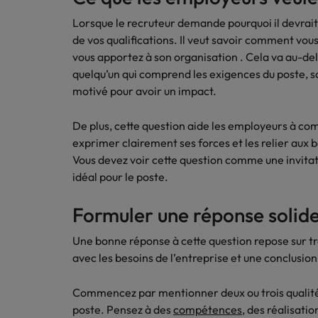
Les contrôleurs sont très deman
Lorsque le recruteur demande pourquoi il devrait
Belgique
de vos qualifications. Il veut savoir comment vous
Travailler chez nous
vous apportez à son organisation . Cela va au-del
Canada
quelqu’un qui comprend les exigences du poste, sou
Nos collaborateurs font la différence.
Chile
motivé pour avoir un impact.
Career Advice
Lisez leur témoignages pour en savoir
Vous avez démissionné et votre 
plus sur une carrière chez Robert
Chine continentale
De plus, cette question aide les employeurs à com
Walters Belgique.
Conseils en recrutement
exprimer clairement ses forces et les relier aux 
Deux employees sur trois pense
Corée du Sud
En savoir plus
Vous devez voir cette question comme une invita
idéal pour le poste.
Émirats Arabes Unis
Formuler une réponse solid
Espagne
Career Advice
Une bonne réponse à cette question repose sur troi
Examen de rattrapage... postul
Etats-Unis
avec les besoins de l’entreprise et une conclusion
Conseils en recrutement
France
Les jeunes diplômés ne sont pas
Commencez par mentionner deux ou trois qualités 
Hong Kong
poste. Pensez à des
compétences
, des réalisatio