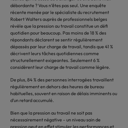
talents
Recrutez des
Allemagne
Italie
Conseils en recrutement
Interim Management
experts
débordante ? Vous n’êtes pas seul. Une enquête
juridiques de
leaders RH qui
Diplômés
Les contrôleurs sont très demandés,
Mexique
vous
premier plan
Career Advice
récente menée par le spécialiste du recrutement
renforcent vos
Australie
Japon
mais il y a une confusion sur le
grâce à notre
contacteront.
Nouveau sur le
équipes et
Vous avez démissionné et votre
Robert Walters auprès de professionnels belges
Nouvelle-Zélande
réseau de
contenu des emplois
marché du travail
soutiennent la
Belgique
employeur fait une contre-offre.
Malaisie
révèle que la pression au travail constitue un défi
Planifiez
spécialistes
? Découvrez nos
croissance de
Que faire ?
quotidien pour beaucoup. Pas moins de 18 % des
Pays-Bas
reconnus, tant
un
emplois pour
votre
Canada
Mexique
Conseils en recrutement
répondants déclarent se sentir régulièrement
en entreprise
diplômés.
organisation.
entretien
Philippines
Travailler chez nous
Deux employees sur trois pensent à
dépassés par leur charge de travail, tandis que 41 %
Career Advice
qu’en cabinet
exploratoire
Chile
Nouvelle-Zélande
partir
décrivent leurs tâches quotidiennes comme
d’avocats en
Examen de rattrapage... postuler
Portugal
Nos collaborateurs font la différence.
Belgique.
structurellement exigeantes. Seulement 6 %
maintenant ou attendre ?
Chine continentale
Pays-Bas
Lisez leur témoignages pour en savoir
Royaume-Uni
considèrent leur charge de travail comme légère.
Conseils en recrutement
plus sur une carrière chez Robert
Sales &
Business
Corée du Sud
Philippines
57 % des employeurs jugent les
Walters Belgique.
Singapour
De plus, 84 % des personnes interrogées travaillent
Marketing
Support
jeunes diplômés moins préparés
régulièrement en dehors des heures de bureau
Émirats Arabes Unis
Portugal
En savoir plus
Suisse
Recrutez des
Accédez à des
habituelles, souvent en raison de délais imminents ou
professionnels
professionnels
Espagne
Royaume-Uni
Taiwan
d’un retard accumulé.
dynamiques en
administratifs
sales et
et de support
Thailande
Etats-Unis
Singapour
Bien que la pression au travail ne soit pas
marketing qui
qualifiés qui
nécessairement négative – un niveau sain de
s’alignent sur
améliorent
Vietnam
France
Suisse
pression peut en effet stimuler les performances et
vos objectifs et
l’efficacité de