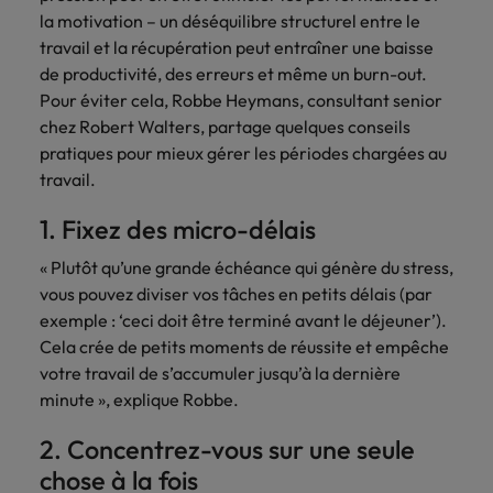
la motivation – un déséquilibre structurel entre le
accélèrent
votre
Hong Kong
Taiwan
votre
organisation.
travail et la récupération peut entraîner une baisse
croissance.
de productivité, des erreurs et même un burn-out.
Inde
Thailande
Pour éviter cela, Robbe Heymans, consultant senior
Interim
Indonésie
chez Robert Walters, partage quelques conseils
Vietnam
Management
pratiques pour mieux gérer les périodes chargées au
travail.
Faites appel à
des managers
1. Fixez des micro-délais
de transition
capables de
« Plutôt qu’une grande échéance qui génère du stress,
piloter des
vous pouvez diviser vos tâches en petits délais (par
transformations
exemple : ‘ceci doit être terminé avant le déjeuner’).
réussies et de
Cela crée de petits moments de réussite et empêche
stimuler
votre travail de s’accumuler jusqu’à la dernière
l’innovation au
sein de votre
minute », explique Robbe.
organisation.
2. Concentrez-vous sur une seule
chose à la fois