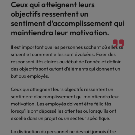
Ceux qui atteignent leurs
accélèrent
votre
Hong Kong
Taiwan
objectifs ressentent un
votre
organisation.
croissance.
sentiment d’accomplissement qui
Inde
Thailande
maintiendra leur motivation.
Interim
Indonésie
Vietnam
Management
Il est important que les personnes sachent où elles se
Faites appel à
situent et comment elles sont évaluées. Fixer des
des managers
responsabilités claires au début de l’année et définir
de transition
des objectifs sont autant d’éléments qui donnent un
capables de
but aux employés.
piloter des
transformations
Ceux qui atteignent leurs objectifs ressentent un
réussies et de
stimuler
sentiment d’accomplissement qui maintiendra leur
l’innovation au
motivation. Les employés doivent être félicités
sein de votre
lorsqu'ils ont dépassé les attentes ou lorsqu’ils ont
organisation.
excellé dans un projet ou un secteur spécifique.
La distinction du personnel ne devrait jamais être