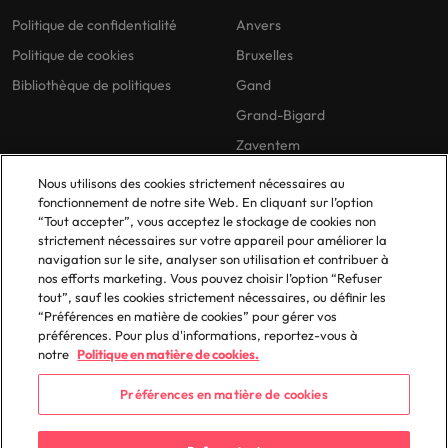
Politique de confidentialité
Anvers
Politique de cookies
Bruxelles
Bibliothèque de politiques
Gand
Grand-Bigard
Zaventem
Nous utilisons des cookies strictement nécessaires au
fonctionnement de notre site Web. En cliquant sur l’option
“Tout accepter”, vous acceptez le stockage de cookies non
strictement nécessaires sur votre appareil pour améliorer la
navigation sur le site, analyser son utilisation et contribuer à
nos efforts marketing. Vous pouvez choisir l’option “Refuser
© 2025 Robert Walters Plc. All Rights Reserved.
tout”, sauf les cookies strictement nécessaires, ou définir les
“Préférences en matière de cookies” pour gérer vos
préférences. Pour plus d'informations, reportez-vous à
notre
Politique en matière de cookies.
Préférences en matière de cookies