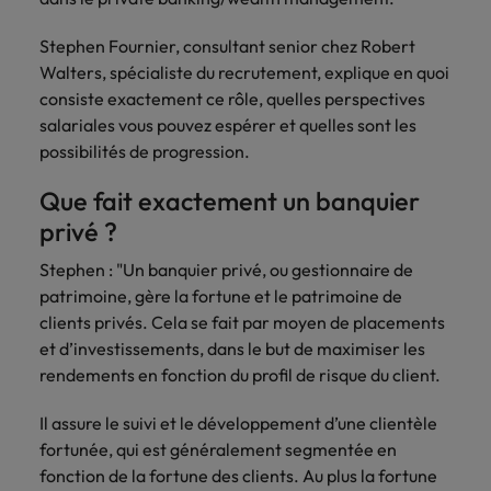
talents
Recrutez des
Allemagne
Italie
Conseils en recrutement
Interim Management
experts
juridiques de
leaders RH qui
Diplômés
Les contrôleurs sont très demandés,
Mexique
vous
premier plan
Stephen Fournier, consultant senior chez Robert
Career Advice
renforcent vos
Australie
Japon
mais il y a une confusion sur le
grâce à notre
contacteront.
Nouveau sur le
équipes et
Walters, spécialiste du recrutement, explique en quoi
Vous avez démissionné et votre
Nouvelle-Zélande
réseau de
contenu des emplois
marché du travail
soutiennent la
Belgique
consiste exactement ce rôle, quelles perspectives
employeur fait une contre-offre.
Malaisie
Planifiez
spécialistes
? Découvrez nos
croissance de
salariales vous pouvez espérer et quelles sont les
Que faire ?
Pays-Bas
reconnus, tant
un
emplois pour
votre
Canada
Mexique
Conseils en recrutement
possibilités de progression.
en entreprise
diplômés.
organisation.
entretien
Philippines
Travailler chez nous
Deux employees sur trois pensent à
Career Advice
qu’en cabinet
exploratoire
Chile
Nouvelle-Zélande
Que fait exactement un banquier
partir
d’avocats en
Examen de rattrapage... postuler
Portugal
Nos collaborateurs font la différence.
privé ?
Belgique.
maintenant ou attendre ?
Chine continentale
Pays-Bas
Lisez leur témoignages pour en savoir
Royaume-Uni
Conseils en recrutement
plus sur une carrière chez Robert
Stephen : "Un banquier privé, ou gestionnaire de
Sales &
Business
Corée du Sud
Philippines
57 % des employeurs jugent les
Walters Belgique.
patrimoine, gère la fortune et le patrimoine de
Singapour
Marketing
Support
jeunes diplômés moins préparés
clients privés. Cela se fait par moyen de placements
Émirats Arabes Unis
Portugal
En savoir plus
Suisse
et d’investissements, dans le but de maximiser les
Recrutez des
Accédez à des
professionnels
professionnels
rendements en fonction du profil de risque du client.
Espagne
Royaume-Uni
Taiwan
dynamiques en
administratifs
sales et
et de support
Il assure le suivi et le développement d’une clientèle
Thailande
Etats-Unis
Singapour
marketing qui
qualifiés qui
fortunée, qui est généralement segmentée en
s’alignent sur
améliorent
Vietnam
France
fonction de la fortune des clients. Au plus la fortune
Suisse
vos objectifs et
l’efficacité de