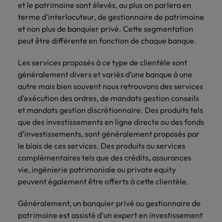
et le patrimoine sont élevés, au plus on parlera en
accélèrent
votre
Hong Kong
Taiwan
terme d’interlocuteur, de gestionnaire de patrimoine
votre
organisation.
et non plus de banquier privé. Cette segmentation
croissance.
Inde
Thailande
peut être différente en fonction de chaque banque.
Interim
Indonésie
Vietnam
Les services proposés à ce type de clientèle sont
Management
généralement divers et variés d’une banque à une
Faites appel à
autre mais bien souvent nous retrouvons des services
des managers
d’exécution des ordres, de mandats gestion conseils
de transition
et mandats gestion discrétionnaire. Des produits tels
capables de
que des investissements en ligne directe ou des fonds
piloter des
d’investissements, sont généralement proposés par
transformations
le biais de ces services. Des produits ou services
réussies et de
complémentaires tels que des crédits, assurances
stimuler
l’innovation au
vie, ingénierie patrimoniale ou private equity
sein de votre
peuvent également être offerts à cette clientèle.
organisation.
Généralement, un banquier privé ou gestionnaire de
patrimoine est assisté d'un expert en investissement