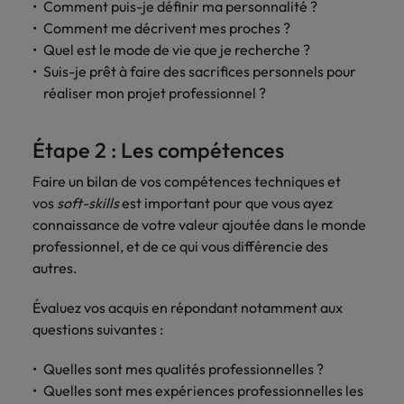
Comment puis-je définir ma personnalité ?
accélèrent
votre
Hong Kong
Taiwan
Comment me décrivent mes proches ?
votre
organisation.
Quel est le mode de vie que je recherche ?
croissance.
Inde
Thailande
Suis-je prêt à faire des sacrifices personnels pour
réaliser mon projet professionnel ?
Interim
Indonésie
Vietnam
Management
Étape 2 : Les compétences
Faites appel à
des managers
Faire un bilan de vos compétences techniques et
de transition
vos
soft-skills
est important pour que vous ayez
capables de
connaissance de votre valeur ajoutée dans le monde
piloter des
professionnel, et de ce qui vous différencie des
transformations
autres.
réussies et de
stimuler
l’innovation au
Évaluez vos acquis en répondant notamment aux
sein de votre
questions suivantes :
organisation.
Quelles sont mes qualités professionnelles ?
Quelles sont mes expériences professionnelles les