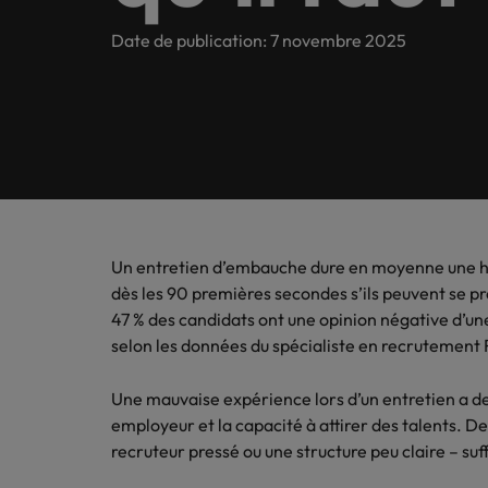
Banking & Financial Services
Contactez-nous
notre ré
dernièr
l'étude
En savoir plus
E-books
Tant au niveau mondial que local, nous servons le marché 
Date de publication: 7 novembre 2025
Recommandez un ami
entrepri
dans vot
Recrutement permanent
Engineering & Supply Chain
Contactez-nous
Notre histoire
Recrutement temporaire
Conseils carrière
Sales 
Diplô
Interim management
Recrute
Nouveau 
Juridique
Interim management
En Belgique
Investisseurs
marketin
Découvr
Conseils en recrutement
Calculateur de salaire
votre cr
Outsourcing
Anvers
Ressources Humaines
Egalité, diversité et inclusion
Webinaires
Nous Rejoindre
Inter
Recruitment process outsourcing
Bruxelles
Un entretien d’embauche dure en moyenne une he
Sales & Marketing
Faites 
Témoignages de nos clients et de nos candidats.
Etude de rémunération
Gand
dès les 90 premières secondes s’ils peuvent se pr
Talent advisory
piloter 
Diplômés
47 % des candidats ont une opinion négative d’une 
l’innova
Business Support
Nos bureaux
selon les données du spécialiste en recrutement
Intelligence de marché
Tendances en interim management
Afrique
Interim Management
Une mauvaise expérience lors d’un entretien a d
employeur et la capacité à attirer des talents. De
Career Advice
Allemagne
recruteur pressé ou une structure peu claire – suf
Ras-le-bol de postuler ? Voilà 
Conseils en recrutement
Australie