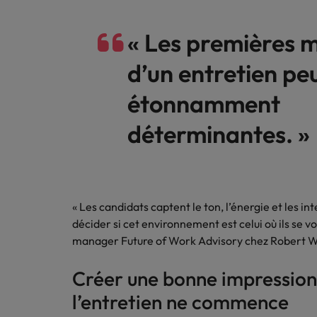
Les contrôleurs sont très deman
Belgique
« Les premières 
Travailler chez nous
Canada
d’un entretien pe
Nos collaborateurs font la différence.
Chile
Career Advice
Lisez leur témoignages pour en savoir
étonnamment
Vous avez démissionné et votre 
plus sur une carrière chez Robert
Chine continentale
déterminantes. »
Walters Belgique.
Conseils en recrutement
Deux employees sur trois pense
Corée du Sud
En savoir plus
Émirats Arabes Unis
« Les candidats captent le ton, l’énergie et les int
Espagne
Career Advice
décider si cet environnement est celui où ils se vo
Examen de rattrapage... postul
manager Future of Work Advisory chez Robert W
Etats-Unis
Conseils en recrutement
France
Créer une bonne impressio
Le développement avant le salair
l’entretien ne commence
Hong Kong