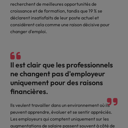
recherchent de meilleures opportunités de
accélèrent
votre
Hong Kong
Taiwan
croissance et de formation, tandis que 19 % se
votre
organisation.
croissance.
déclarent insatisfaits de leur poste actuel et
Inde
Thailande
considèrent cela comme une raison décisive pour
changer d'emploi.
Interim
Indonésie
Vietnam
Management
Faites appel à
des managers
de transition
Il est clair que les professionnels
capables de
ne changent pas d'employeur
piloter des
transformations
uniquement pour des raisons
réussies et de
financières.
stimuler
l’innovation au
sein de votre
Ils veulent travailler dans un environnement où ils
organisation.
peuvent apprendre, évoluer et se sentir appréciés.
Les employeurs qui comptent uniquement sur les
augmentations de salaire passent souvent à côté de