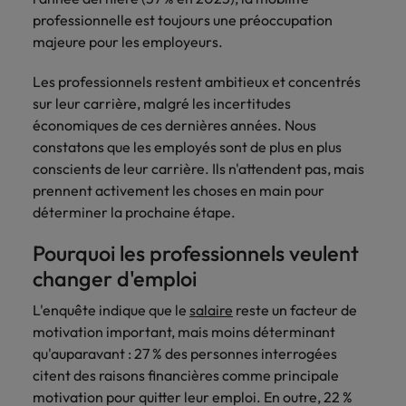
talents
Recrutez des
Allemagne
Italie
Conseils en recrutement
Interim Management
experts
juridiques de
professionnelle est toujours une préoccupation
leaders RH qui
Diplômés
Les contrôleurs sont très demandés,
Mexique
vous
premier plan
Career Advice
renforcent vos
majeure pour les employeurs.
Australie
Japon
mais il y a une confusion sur le
grâce à notre
contacteront.
Nouveau sur le
équipes et
Vous avez démissionné et votre
Nouvelle-Zélande
réseau de
contenu des emplois
marché du travail
soutiennent la
Belgique
Les professionnels restent ambitieux et concentrés
employeur fait une contre-offre.
Malaisie
Planifiez
spécialistes
? Découvrez nos
croissance de
sur leur carrière, malgré les incertitudes
Que faire ?
Pays-Bas
reconnus, tant
un
emplois pour
votre
Canada
Mexique
Conseils en recrutement
économiques de ces dernières années. Nous
en entreprise
diplômés.
organisation.
entretien
Philippines
Travailler chez nous
Deux employees sur trois pensent à
constatons que les employés sont de plus en plus
Career Advice
qu’en cabinet
exploratoire
Chile
Nouvelle-Zélande
partir
conscients de leur carrière. Ils n'attendent pas, mais
d’avocats en
Examen de rattrapage... postuler
Portugal
Nos collaborateurs font la différence.
Belgique.
prennent activement les choses en main pour
maintenant ou attendre ?
Chine continentale
Pays-Bas
Lisez leur témoignages pour en savoir
Royaume-Uni
déterminer la prochaine étape.
Conseils en recrutement
plus sur une carrière chez Robert
Sales &
Business
Corée du Sud
Philippines
57 % des employeurs jugent les
Walters Belgique.
Singapour
Pourquoi les professionnels veulent
Marketing
Support
jeunes diplômés moins préparés
changer d'emploi
Émirats Arabes Unis
Portugal
En savoir plus
Suisse
Recrutez des
Accédez à des
professionnels
professionnels
L'enquête indique que le
salaire
reste un facteur de
Espagne
Royaume-Uni
Taiwan
dynamiques en
administratifs
motivation important, mais moins déterminant
sales et
et de support
Thailande
qu'auparavant : 27 % des personnes interrogées
Etats-Unis
Singapour
marketing qui
qualifiés qui
citent des raisons financières comme principale
s’alignent sur
améliorent
Vietnam
France
Suisse
motivation pour quitter leur emploi. En outre, 22 %
vos objectifs et
l’efficacité de