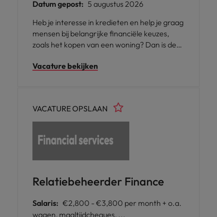
Datum gepost:
5 augustus 2026
Heb je interesse in kredieten en help je graag
mensen bij belangrijke financiële keuzes,
zoals het kopen van een woning? Dan is deze
job te Harelbeke iets voor jou. Je komt
Vacature bekijken
terecht in een stabiele organisatie waar je
kan groeien en jezelf ontwikkelen.
VACATURE OPSLAAN
Relatiebeheerder Finance
Salaris:
€2,800 - €3,800 per month + o.a.
wagen, maaltijdcheques, ...