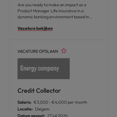
Are you ready to make an impact as a
Product Manager Life Insurance in a
dynamic banking environment based in
Antwerpen? This opportunity is ideal for a
Vacature bekijken
commercially minded professional who
combines analytical expertise with a strong
understanding of customer needs and
market trends. As a Product Manager Life
VACATURE OPSLAAN
Insurance, you will play a key role in
optimizing products, driving growth, and
delivering innovative insurance solutions in a
fast-evolving market.
Credit Collector
Salaris:
€3,500 - €4,000 per month
Locatie:
Diegem
Datum gepost:
27 juli 2026