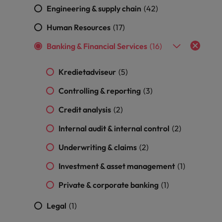
succesvolle
Ierland
Verenigd Koninkrijk
Engineering & supply chain
(42)
transformaties leiden
en innovatie binnen
Italië
Vietnam
Human Resources
(17)
jouw organisatie
stimuleren.
Banking & Financial Services
(16)
Japan
Zuid-Korea
Mainland China
Zwitserland
Kredietadviseur
(5)
Controlling & reporting
(3)
Credit analysis
(2)
Internal audit & internal control
(2)
Underwriting & claims
(2)
Investment & asset management
(1)
Private & corporate banking
(1)
Legal
(1)