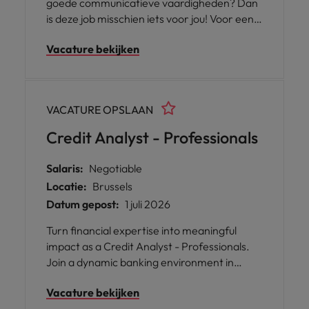
goede communicatieve vaardigheden? Dan
is deze job misschien iets voor jou! Voor een
mooi en succesvol bankkantoor in de regio
Vacature bekijken
van Strombeek-Bever zijn we op zoek naar
een Junior Bankmedewerker.
VACATURE OPSLAAN
Credit Analyst - Professionals
Salaris:
Negotiable
Locatie:
Brussels
Datum gepost:
1 juli 2026
Turn financial expertise into meaningful
impact as a Credit Analyst - Professionals.
Join a dynamic banking environment in
Brussels where your analytical skills,
Vacature bekijken
commercial mindset, and credit expertise