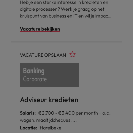
Heb je een sterke interesse in kredieten en
digitale processen? Werk je graag op het
kruispunt van business en IT en wil je impact
hebben op projecten binnen een
Vacature bekijken
dynamische financiële omgeving? Dan is
deze functie voor een bankinstelling in
Roeselare iets voor jou.
VACATURE OPSLAAN
Adviseur kredieten
Salaris:
€2,700 - €3,400 per month + o.a.
wagen, maaltijdcheques, ...
Locatie:
Harelbeke