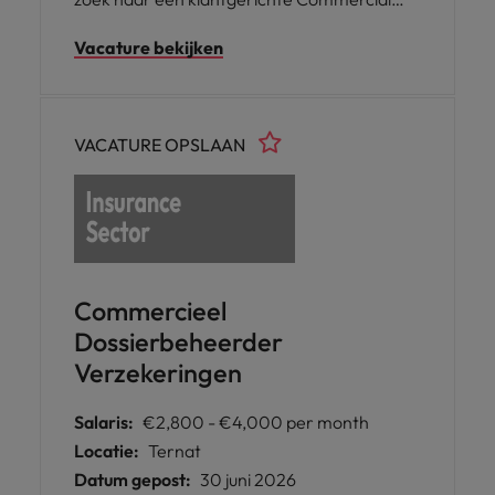
Advisor Verzekeringen. In deze gevarieerde
Vacature bekijken
functie ben je het directe aanspreekpunt
voor verzekeringstussenpersonen, klanten
en verzekeringsmaatschappijen.
VACATURE OPSLAAN
Commercieel
Dossierbeheerder
Verzekeringen
Salaris:
€2,800 - €4,000 per month
Locatie:
Ternat
Datum gepost:
30 juni 2026