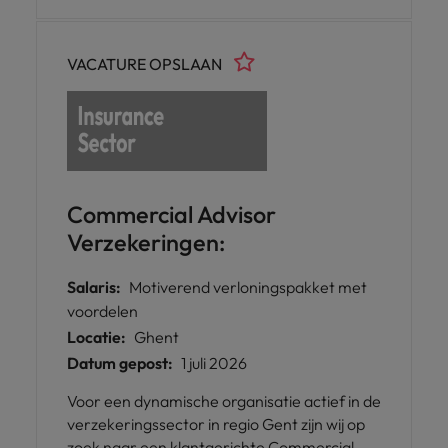
help professionals and businesses achieve
their ambitions.
VACATURE OPSLAAN
Commercial Advisor
Verzekeringen:
Salaris:
Motiverend verloningspakket met
voordelen
Locatie:
Ghent
Datum gepost:
1 juli 2026
Voor een dynamische organisatie actief in de
verzekeringssector in regio Gent zijn wij op
zoek naar een klantgerichte Commercial