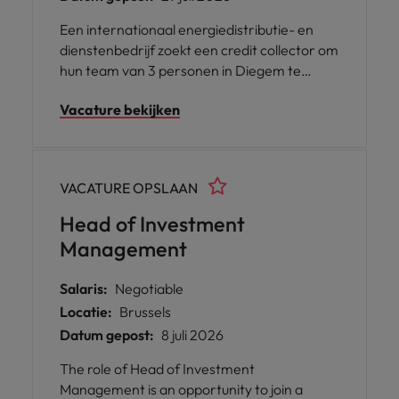
Een internationaal energiedistributie- en
dienstenbedrijf zoekt een credit collector om
hun team van 3 personen in Diegem te
versterken. Als onderdeel van een
Vacature bekijken
ondersteunend en deskundig team zorg je
voor tijdige betalingen van klanten, het
onderhouden van positieve relaties en het
bijdragen aan de voortdurende groei van het
VACATURE OPSLAAN
bedrijf. Heb je reeds ervaring in credit
collection, maar zoekt u een nieuw uitdaging
Head of Investment
waarbij je je verder kan ontwikkelen en
Management
bijleren? Lees dan snel verder!
Salaris:
Negotiable
Locatie:
Brussels
Datum gepost:
8 juli 2026
The role of Head of Investment
Management is an opportunity to join a