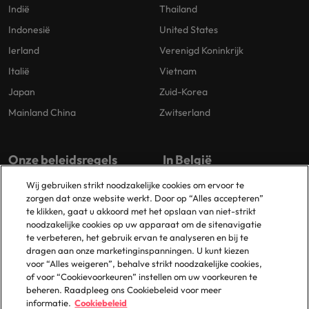
Indië
Thailand
Indonesië
United States
Ierland
Verenigd Koninkrijk
Italië
Vietnam
Japan
Zuid-Korea
Mainland China
Zwitserland
Onze beleidsregels
In België
Wij gebruiken strikt noodzakelijke cookies om ervoor te
Privacybeleid
Antwerpen
zorgen dat onze website werkt. Door op “Alles accepteren”
Cookiebeleid
Brussel
te klikken, gaat u akkoord met het opslaan van niet-strikt
noodzakelijke cookies op uw apparaat om de sitenavigatie
Beleidsbibliotheek
Gent
te verbeteren, het gebruik ervan te analyseren en bij te
Groot-Bijgaarden
dragen aan onze marketinginspanningen. U kunt kiezen
voor “Alles weigeren”, behalve strikt noodzakelijke cookies,
Zaventem
of voor “Cookievoorkeuren” instellen om uw voorkeuren te
beheren. Raadpleeg ons Cookiebeleid voor meer
informatie.
Cookiebeleid