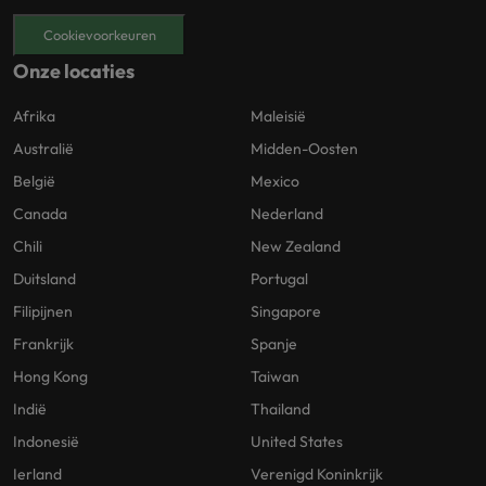
Cookievoorkeuren
Onze locaties
Afrika
Maleisië
Australië
Midden-Oosten
België
Mexico
Canada
Nederland
Chili
New Zealand
Duitsland
Portugal
Filipijnen
Singapore
Frankrijk
Spanje
Hong Kong
Taiwan
Indië
Thailand
Indonesië
United States
Ierland
Verenigd Koninkrijk