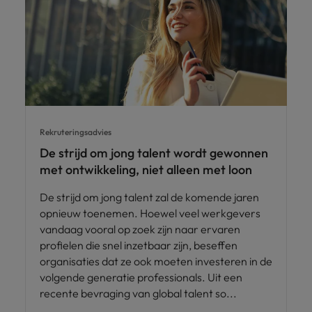
succesvolle
Ierland
Verenigd Koninkrijk
transformaties leiden
en innovatie binnen
Italië
Vietnam
jouw organisatie
stimuleren.
Japan
Zuid-Korea
Mainland China
Zwitserland
Rekruteringsadvies
De strijd om jong talent wordt gewonnen
met ontwikkeling, niet alleen met loon
De strijd om jong talent zal de komende jaren
opnieuw toenemen. Hoewel veel werkgevers
vandaag vooral op zoek zijn naar ervaren
profielen die snel inzetbaar zijn, beseffen
organisaties dat ze ook moeten investeren in de
volgende generatie professionals. Uit een
recente bevraging van global talent so