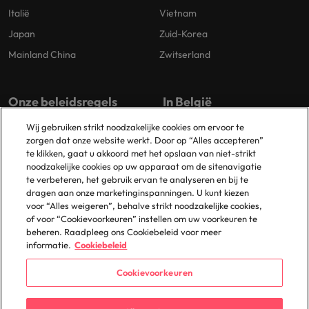
Italië
Vietnam
Japan
Zuid-Korea
Mainland China
Zwitserland
Onze beleidsregels
In België
Wij gebruiken strikt noodzakelijke cookies om ervoor te
Privacybeleid
Antwerpen
zorgen dat onze website werkt. Door op “Alles accepteren”
Cookiebeleid
Brussel
te klikken, gaat u akkoord met het opslaan van niet-strikt
noodzakelijke cookies op uw apparaat om de sitenavigatie
Beleidsbibliotheek
Gent
te verbeteren, het gebruik ervan te analyseren en bij te
Groot-Bijgaarden
dragen aan onze marketinginspanningen. U kunt kiezen
voor “Alles weigeren”, behalve strikt noodzakelijke cookies,
Zaventem
of voor “Cookievoorkeuren” instellen om uw voorkeuren te
beheren. Raadpleeg ons Cookiebeleid voor meer
informatie.
Cookiebeleid
Cookievoorkeuren