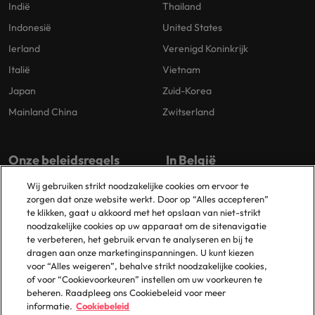
Indië
Thailand
Indonesië
United States
Ierland
Verenigd Koninkrijk
Italië
Vietnam
Japan
Zuid-Korea
Mainland China
Zwitserland
Onze beleidsregels
In België
Wij gebruiken strikt noodzakelijke cookies om ervoor te
Privacybeleid
Antwerpen
zorgen dat onze website werkt. Door op “Alles accepteren”
Cookiebeleid
Brussel
te klikken, gaat u akkoord met het opslaan van niet-strikt
noodzakelijke cookies op uw apparaat om de sitenavigatie
Beleidsbibliotheek
Gent
te verbeteren, het gebruik ervan te analyseren en bij te
Groot-Bijgaarden
dragen aan onze marketinginspanningen. U kunt kiezen
voor “Alles weigeren”, behalve strikt noodzakelijke cookies,
Zaventem
of voor “Cookievoorkeuren” instellen om uw voorkeuren te
beheren. Raadpleeg ons Cookiebeleid voor meer
informatie.
Cookiebeleid