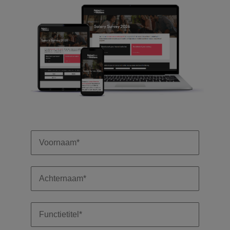
succesvolle
Ierland
Verenigd Koninkrijk
transformaties leiden
en innovatie binnen
Italië
Vietnam
jouw organisatie
stimuleren.
Japan
Zuid-Korea
Mainland China
Zwitserland