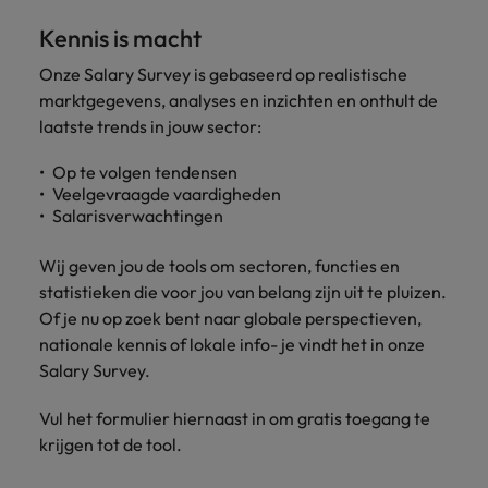
België.
nemen
groei
2 op 3 voelt zich niet meer
Carrière-advies
Australië
Midden-Oosten
Kennis is macht
Interim Management
Nieuw Zeeland
ondersteunen.
contact
betrokken bij hun werkplek
5 essentiële skills voor de HR
op met
Onze Salary Survey is gebaseerd op realistische
België
Mexico
Manager van de toekomst
Portugal
jou.
Sales & Marketing
Business
marktgegevens, analyses en inzichten en onthult de
Rekruteringsadvies
Canada
Nederland
Support
laatste trends in jouw sector:
Singapore
Controllers zeer gewild, maar er
Werf dynamische
Plan een
Carrière-advies
Werken bij ons
heerst verwarring over functie-
sales- en
Verbind je
vrijblijvend
Herexamens... Nu al solliciteren, of
Spanje
Chili
Nieuw Zeeland
Op te volgen tendensen
inhoud
marketingprofessionals
organisatie met
Onze mensen maken het verschil. Lees
gesprek
wachten?
Veelgevraagde vaardigheden
aan die jouw
bekwame
Taiwan
hun verhaal en kom alles te weten over
Salarisverwachtingen
in
Duitsland
Portugal
Rekruteringsadvies
doelstellingen
administratieve
een carrière bij Robert Walters België.
ondersteunen en
57% van werkgevers vindt
Thailand
en support
Filipijnen
Singapore
Wij geven jou de tools om sectoren, functies en
bedrijfsgroei
professionals die
afgestudeerden minder goed
statistieken die voor jou van belang zijn uit te pluizen.
versnellen.
United States
de efficiëntie
voorbereid
Ontdek meer
Frankrijk
Spanje
Of je nu op zoek bent naar globale perspectieven,
verhogen.
Verenigd Koninkrijk
nationale kennis of lokale info- je vindt het in onze
Hong Kong
Taiwan
Salary Survey.
Interim
Vietnam
Indonesië
Management
Thailand
Vul het formulier hiernaast in om gratis toegang te
Zuid-Korea
Breng change makers
krijgen tot de tool.
Indië
United States
aan boord die
Zwitserland