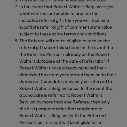
succesvolle
Ierland
Verenigd Koninkrijk
transformaties leiden
In the event that Robert Walters Belgium is (for
en innovatie binnen
whatever reason) unable to procure the
Italië
Vietnam
jouw organisatie
indicated referral gift, then you will receive a
stimuleren.
substitute referral gift of commensurate value
Japan
Zuid-Korea
subject to these same terms and conditions.
Mainland China
Zwitserland
The Referee will not be eligible to receive the
referral gift under this scheme in the event that
the Referred Person is already on the Robert
Walters database at the date of referral or if
Robert Walters have already received their
details but have not yet entered them on to their
database. Candidates may only be referred to
Robert Walters Belgium once. In the event that
a candidate is referred to Robert Walters
Belgium by more than one Referee, then only
the first person to refer that candidate to
Robert Walters Belgium (with the Referred
Person’s permission) will be eligible for a