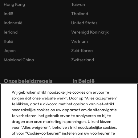
Hong Kong
Taiwan
Indië
Thailand
Indonesië
United States
Ierland
Verenigd Koninkrijk
Italië
Vietnam
Japan
Zuid-Korea
Mainland China
Zwitserland
Onze beleidsregels
In België
Wij gebruiken strikt noodzakelijke cookies om ervoor te
Privacybeleid
Antwerpen
zorgen dat onze website werkt. Door op “Alles accepteren”
Cookiebeleid
Brussel
te klikken, gaat u akkoord met het opslaan van niet-strikt
noodzakelijke cookies op uw apparaat om de sitenavigatie
Beleidsbibliotheek
Gent
te verbeteren, het gebruik ervan te analyseren en bij te
Groot-Bijgaarden
dragen aan onze marketinginspanningen. U kunt kiezen
voor “Alles weigeren”, behalve strikt noodzakelijke cookies,
Zaventem
of voor “Cookievoorkeuren” instellen om uw voorkeuren te