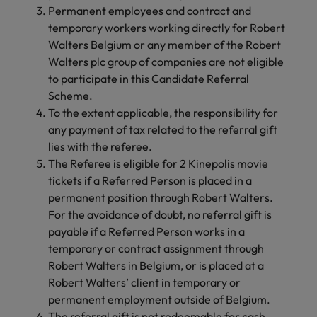
België.
Permanent employees and contract and
nemen
groei
2 op 3 voelt zich niet meer
Carrière-advies
Australië
Midden-Oosten
Interim Management
Nieuw Zeeland
ondersteunen.
temporary workers working directly for Robert
contact
betrokken bij hun werkplek
5 essentiële skills voor de HR
Walters Belgium or any member of the Robert
op met
België
Mexico
Manager van de toekomst
Portugal
Walters plc group of companies are not eligible
jou.
Sales & Marketing
Business
Rekruteringsadvies
to participate in this Candidate Referral
Canada
Nederland
Support
Singapore
Controllers zeer gewild, maar er
Werf dynamische
Plan een
Carrière-advies
Werken bij ons
Scheme.
heerst verwarring over functie-
sales- en
Verbind je
vrijblijvend
Herexamens... Nu al solliciteren, of
Spanje
Chili
Nieuw Zeeland
To the extent applicable, the responsibility for
inhoud
marketingprofessionals
organisatie met
Onze mensen maken het verschil. Lees
gesprek
wachten?
any payment of tax related to the referral gift
aan die jouw
bekwame
Taiwan
hun verhaal en kom alles te weten over
in
Duitsland
Portugal
lies with the referee.
Rekruteringsadvies
doelstellingen
administratieve
een carrière bij Robert Walters België.
ondersteunen en
The Referee is eligible for 2 Kinepolis movie
De strijd om jong talent wordt
Thailand
en support
Filipijnen
Singapore
bedrijfsgroei
professionals die
tickets if a Referred Person is placed in a
gewonnen met ontwikkeling, niet
versnellen.
United States
de efficiëntie
permanent position through Robert Walters.
alleen met loon
Ontdek meer
Frankrijk
Spanje
verhogen.
For the avoidance of doubt, no referral gift is
Verenigd Koninkrijk
payable if a Referred Person works in a
Hong Kong
Taiwan
Interim
Vietnam
temporary or contract assignment through
Indonesië
Management
Thailand
Robert Walters in Belgium, or is placed at a
Zuid-Korea
Robert Walters’ client in temporary or
Breng change makers
Indië
United States
permanent employment outside of Belgium.
aan boord die
Zwitserland
The referral gift is not redeemable for cash.