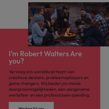
I'm Robert Walters Are
you?
Vervoeg ons wereldwijd team van
creatieve denkers, probleemoplossers en
game changers. Wij bieden jou mooie
doorgroeimogelijkheden, een aangename
werksfeer en een professionele opleiding.
Werken bij ons