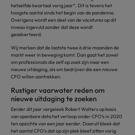
België.
nemen
groei
hetzelfde kwartaal vorig jaar*. Dit is tevens het
2 op 3 voelt zich niet meer
Carrière-advies
Australië
Midden-Oosten
Interim Management
Nieuw Zeeland
ondersteunen.
contact
hoogste aantal sinds het begin van de pandemie.
betrokken bij hun werkplek
5 essentiële skills voor de HR
op met
Overigens wordt een deel van de vacatures op dit
België
Mexico
Manager van de toekomst
Portugal
jou.
niveau ingevuld zonder dat deze wordt
Sales & Marketing
Business
Rekruteringsadvies
Canada
geadverteerd.
Nederland
Support
Singapore
Controllers zeer gewild, maar er
Werf dynamische
Plan een
Carrière-advies
Werken bij ons
heerst verwarring over functie-
sales- en
Verbind je
vrijblijvend
Herexamens... Nu al solliciteren, of
Spanje
Chili
Nieuw Zeeland
Wij merken dat de laatste twee à drie maanden de
inhoud
marketingprofessionals
organisatie met
Onze mensen maken het verschil. Lees
gesprek
wachten?
markt weer in beweging komt. Dan gaat het zowel
aan die jouw
bekwame
Taiwan
hun verhaal en kom alles te weten over
in
Duitsland
Portugal
om professionals die zelf op zoek zijn naar een
Rekruteringsadvies
doelstellingen
administratieve
een carrière bij Robert Walters België.
nieuwe uitdaging, als om bedrijven die een nieuwe
ondersteunen en
De strijd om jong talent wordt
Thailand
en support
Filipijnen
Singapore
bedrijfsgroei
CFO willen aantrekken.
professionals die
gewonnen met ontwikkeling, niet
versnellen.
United States
de efficiëntie
alleen met loon
Ontdek meer
Frankrijk
Spanje
Rustiger vaarwater reden om
verhogen.
Verenigd Koninkrijk
nieuwe uitdaging te zoeken
Hong Kong
Taiwan
Interim
Vietnam
Eerder dit jaar vergeleek Robert Walters op basis
Indonesië
Management
Thailand
van openbare data het verloop onder CFO’s in 2020
Zuid-Korea
Breng change makers
ten opzichte van een jaar eerder. Daaruit bleek dat
Indië
United States
aan boord die
Zwitserland
het aantal CFO’s dat op zijn plek bleef zitten vorig