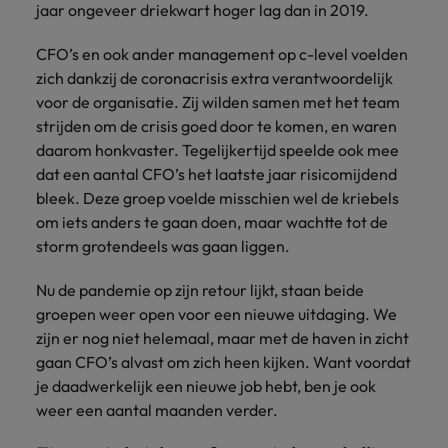
succesvolle
Ierland
jaar ongeveer driekwart hoger lag dan in 2019.
Verenigd Koninkrijk
transformaties leiden
en innovatie binnen
Italië
Vietnam
CFO’s en ook ander management op c-level voelden
jouw organisatie
zich dankzij de coronacrisis extra verantwoordelijk
stimuleren.
Japan
Zuid-Korea
voor de organisatie. Zij wilden samen met het team
strijden om de crisis goed door te komen, en waren
Mainland China
Zwitserland
daarom honkvaster. Tegelijkertijd speelde ook mee
dat een aantal CFO’s het laatste jaar risicomijdend
bleek. Deze groep voelde misschien wel de kriebels
om iets anders te gaan doen, maar wachtte tot de
storm grotendeels was gaan liggen.
Nu de pandemie op zijn retour lijkt, staan beide
groepen weer open voor een nieuwe uitdaging. We
zijn er nog niet helemaal, maar met de haven in zicht
gaan CFO’s alvast om zich heen kijken. Want voordat
je daadwerkelijk een nieuwe job hebt, ben je ook
weer een aantal maanden verder.