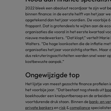
2 op 3 voelt zich niet meer bet
2022 bleek een absoluut recordjaar te zijn wat b
Canada
binnen finance: in de eerste helft van het jaar 
Werken bij ons
opgetekend dan het jaar voordien. De voorbije 6
Chili
frappant. Dat is grotendeels te wijten aan de eco
Onze mensen maken het verschil. Lees
Duitsland
organisaties die vooral in het eerste kwartaal vo
Carrière-advies
hun verhaal en kom alles te weten over
nieuwe medewerkers. “Dat klopt,” vertelt Marie
5 essentiële skills voor de HR
een carrière bij Robert Walters België.
Filipijnen
Walters. “De hoge loonkosten die de inflatie me
Rekruteringsadvies
organisaties het jaar voorzichtig startten. Maar d
Controllers zeer gewild, maar 
Frankrijk
Ontdek meer
dus rekruteringsactiviteiten werden snel weer op
kostbewuste aanpak.”
Hong Kong
Ongewijzigde top
Indonesië
Carrière-advies
Het lijstje van meest gezochte finance profielen 
Herexamens... Nu al sollicitere
Indië
het voorbije jaar. “Dat bestaat nog steeds uit
bo
Rekruteringsadvies
Ierland
boekhouder een knelpuntberoep en de arbeidsmar
De strijd om jong talent wordt
voortdurende druk staan. Binnen de
bank- en ve
Italië
private bankers
en
risk
&
compliance
specialisten