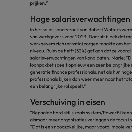
prijken.”
Japan
Hoge salarisverwachtingen
Mainland China
In het salarisonderzoek van Robert Walters wer
van werkgevers voor 2023. Daaruit bleek dat ma
werkgevers zich (ernstig) zorgen maakte om het 
niveau. Ruim de helft (52%) gaf aan dat ze voora
salarisverwachtingen van kandidaten. Marie: “Di
loonpakket speelt opnieuw een zeer belangrijke ro
generatie finance professionals, net als hun hoge 
professionals kijken dan weer meer naar het totaa
een belangrijke rol speelt.”
Verschuiving in eisen
“Bepaalde hard skills zoals system/PowerBI kenni
alsmaar meer organisaties verleggen de focus in 
“Dat is een noodzakelijke, maar vooral mooie versc