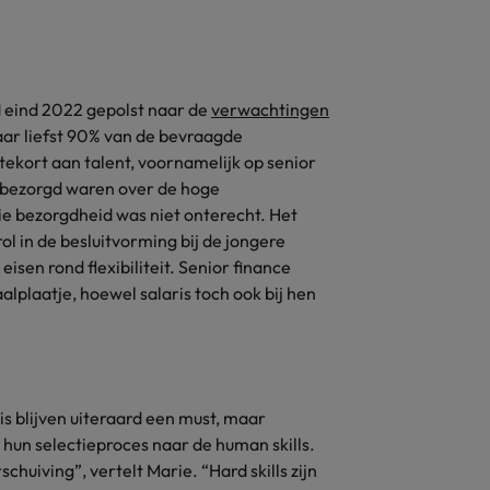
Zuid-Korea
Zwitserland
d eind 2022 gepolst naar de
verwachtingen
ar liefst 90% van de bevraagde
tekort aan talent, voornamelijk op senior
l bezorgd waren over de hoge
e bezorgdheid was niet onterecht. Het
l in de besluitvorming bij de jongere
eisen rond flexibiliteit. Senior finance
lplaatje, hoewel salaris toch ook bij hen
s blijven uiteraard een must, maar
hun selectieproces naar de human skills.
huiving”, vertelt Marie. “Hard skills zijn