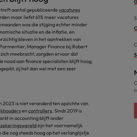
G
rokken bij hun werkplek
etreft aantal gepubliceerde
vacatures
Nederland
werden maar liefst 61% meer vacatures
S
 maanden was die stijging echter minder
Nieuw Zeeland
O
nomische situatie en de inflatie, en
orzichtig bleven in het aantrekken van
Portugal
C
 Parmentier, Manager Finance bij Robert
 Manager van de toekomst
Singapore
t zich meebracht, zorgden ervoor dat
S
e nood aan finance specialisten blijft hoog,
er heerst verwarring over functie-inhoud
Spanje
gepikt, zij het dan wel met een zeer
Taiwan
C
c
Thailand
in 2023 is niet veranderd ten opzichte van
n, of wachten?
United States
ekhouders
en
controllers
. Sinds 2019 is
kt in accounting blijft onder
Verenigd Koninkrijk
 gewonnen met ontwikkeling, niet alleen met loon
rzekeringswereld
zijn het voornamelijk
Vietnam
 die nog steeds hoog op het verlanglijstje