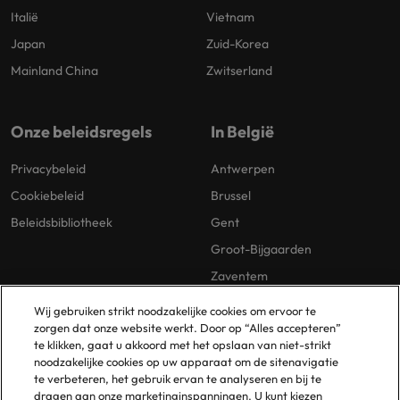
Italië
Vietnam
Japan
Zuid-Korea
Mainland China
Zwitserland
Onze beleidsregels
In België
Privacybeleid
Antwerpen
Cookiebeleid
Brussel
Beleidsbibliotheek
Gent
Groot-Bijgaarden
Zaventem
Wij gebruiken strikt noodzakelijke cookies om ervoor te
zorgen dat onze website werkt. Door op “Alles accepteren”
te klikken, gaat u akkoord met het opslaan van niet-strikt
noodzakelijke cookies op uw apparaat om de sitenavigatie
te verbeteren, het gebruik ervan te analyseren en bij te
dragen aan onze marketinginspanningen. U kunt kiezen