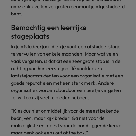
België.
nemen
groei
2 op 3 voelt zich niet meer
aanzienlijk zullen vergroten eenmaal je afgestudeerd
Carrière-advies
Australië
Midden-Oosten
Interim Management
Nieuw Zeeland
ondersteunen.
contact
betrokken bij hun werkplek
bent.
5 essentiële skills voor de HR
op met
België
Mexico
Manager van de toekomst
Portugal
Bemachtig een leerrijke
jou.
Sales & Marketing
Business
Rekruteringsadvies
Canada
stageplaats
Nederland
Support
Singapore
Controllers zeer gewild, maar er
Werf dynamische
Plan een
Carrière-advies
Werken bij ons
heerst verwarring over functie-
sales- en
Verbind je
vrijblijvend
In je afstudeerjaar dien je vaak een afstudeerstage
Herexamens... Nu al solliciteren, of
Spanje
Chili
Nieuw Zeeland
inhoud
marketingprofessionals
organisatie met
Onze mensen maken het verschil. Lees
gesprek
te vervullen van enkele maanden. Maar wat velen
wachten?
aan die jouw
bekwame
Taiwan
hun verhaal en kom alles te weten over
in
Duitsland
Portugal
vaak vergeten, is dat dit een zeer grote stap is in de
Rekruteringsadvies
doelstellingen
administratieve
een carrière bij Robert Walters België.
richting van hun eerste job. Té vaak kiezen
ondersteunen en
De strijd om jong talent wordt
Thailand
en support
Filipijnen
Singapore
laatstejaarsstudenten voor een organisatie met een
bedrijfsgroei
professionals die
gewonnen met ontwikkeling, niet
versnellen.
United States
goede reputatie en met een sterk merk. Andere
de efficiëntie
alleen met loon
Ontdek meer
Frankrijk
Spanje
verhogen.
organisaties worden daardoor een beetje vergeten
Verenigd Koninkrijk
terwijl ook zij veel te bieden hebben.
Hong Kong
Taiwan
Interim
Vietnam
“Kies dus niet onmiddellijk voor de meest bekende
Indonesië
Management
Thailand
bedrijven, maar kijk breder. Ga niet voor de
Zuid-Korea
Breng change makers
makkelijkste en meest voor de hand liggende keuze,
Indië
United States
aan boord die
Zwitserland
maar denk ook eens out of the box.”