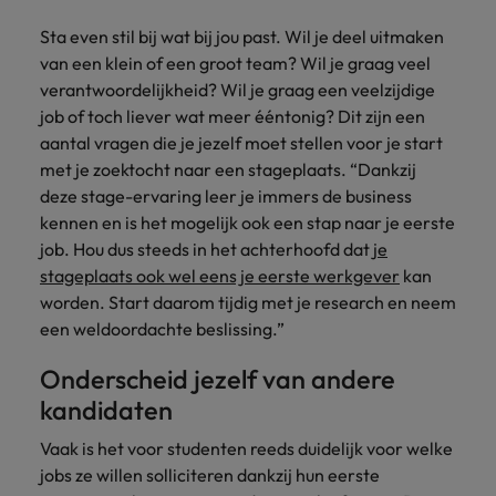
succesvolle
Ierland
Verenigd Koninkrijk
transformaties leiden
Sta even stil bij wat bij jou past. Wil je deel uitmaken
en innovatie binnen
Italië
Vietnam
van een klein of een groot team? Wil je graag veel
jouw organisatie
verantwoordelijkheid? Wil je graag een veelzijdige
stimuleren.
Japan
Zuid-Korea
job of toch liever wat meer ééntonig? Dit zijn een
aantal vragen die je jezelf moet stellen voor je start
Mainland China
Zwitserland
met je zoektocht naar een stageplaats. “Dankzij
deze stage-ervaring leer je immers de business
kennen en is het mogelijk ook een stap naar je eerste
job. Hou dus steeds in het achterhoofd dat
je
stageplaats ook wel eens je eerste werkgever
kan
worden. Start daarom tijdig met je research en neem
een weldoordachte beslissing.”
Onderscheid jezelf van andere
kandidaten
Vaak is het voor studenten reeds duidelijk voor welke
jobs ze willen solliciteren dankzij hun eerste