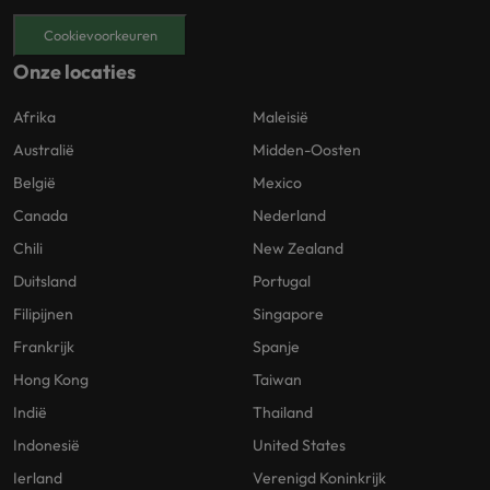
Cookievoorkeuren
Onze locaties
Afrika
Maleisië
Australië
Midden-Oosten
België
Mexico
Canada
Nederland
Chili
New Zealand
Duitsland
Portugal
Filipijnen
Singapore
Frankrijk
Spanje
Hong Kong
Taiwan
Indië
Thailand
Indonesië
United States
Ierland
Verenigd Koninkrijk