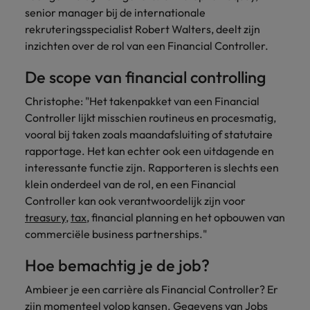
België.
nemen
groei
senior manager bij de internationale
2 op 3 voelt zich niet meer
Carrière-advies
Australië
Midden-Oosten
Interim Management
Nieuw Zeeland
ondersteunen.
contact
rekruteringsspecialist Robert Walters, deelt zijn
betrokken bij hun werkplek
5 essentiële skills voor de HR
op met
inzichten over de rol van een Financial Controller.
België
Mexico
Manager van de toekomst
Portugal
jou.
Sales & Marketing
Business
Rekruteringsadvies
De scope van financial controlling
Canada
Nederland
Support
Singapore
Controllers zeer gewild, maar er
Werf dynamische
Plan een
Carrière-advies
Werken bij ons
heerst verwarring over functie-
Christophe: "Het takenpakket van een Financial
sales- en
Verbind je
vrijblijvend
Herexamens... Nu al solliciteren, of
Spanje
Chili
Nieuw Zeeland
inhoud
marketingprofessionals
Controller lijkt misschien routineus en procesmatig,
organisatie met
Onze mensen maken het verschil. Lees
gesprek
wachten?
aan die jouw
bekwame
vooral bij taken zoals maandafsluiting of statutaire
Taiwan
hun verhaal en kom alles te weten over
in
Duitsland
Portugal
Rekruteringsadvies
doelstellingen
administratieve
rapportage. Het kan echter ook een uitdagende en
een carrière bij Robert Walters België.
ondersteunen en
De strijd om jong talent wordt
Thailand
en support
interessante functie zijn. Rapporteren is slechts een
Filipijnen
Singapore
bedrijfsgroei
professionals die
gewonnen met ontwikkeling, niet
klein onderdeel van de rol, en een Financial
versnellen.
United States
de efficiëntie
alleen met loon
Ontdek meer
Frankrijk
Spanje
Controller kan ook verantwoordelijk zijn voor
verhogen.
Verenigd Koninkrijk
treasury
,
tax
, financial planning en het opbouwen van
Hong Kong
Taiwan
commerciële business partnerships."
Interim
Vietnam
Indonesië
Management
Thailand
Hoe bemachtig je de job?
Zuid-Korea
Breng change makers
Indië
United States
Ambieer je een carrière als Financial Controller? Er
aan boord die
Zwitserland
zijn momenteel volop kansen. Gegevens van Jobs