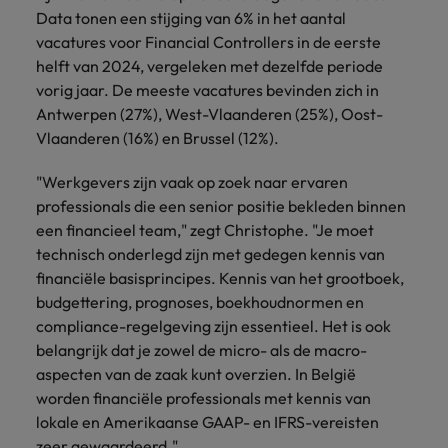
succesvolle
Ierland
Verenigd Koninkrijk
Data tonen een stijging van 6% in het aantal
transformaties leiden
vacatures voor Financial Controllers in de eerste
en innovatie binnen
Italië
Vietnam
jouw organisatie
helft van 2024, vergeleken met dezelfde periode
stimuleren.
vorig jaar. De meeste vacatures bevinden zich in
Japan
Zuid-Korea
Antwerpen (27%), West-Vlaanderen (25%), Oost-
Vlaanderen (16%) en Brussel (12%).
Mainland China
Zwitserland
"Werkgevers zijn vaak op zoek naar ervaren
professionals die een senior positie bekleden binnen
een financieel team," zegt Christophe. "Je moet
technisch onderlegd zijn met gedegen kennis van
financiële basisprincipes. Kennis van het grootboek,
budgettering, prognoses, boekhoudnormen en
compliance-regelgeving zijn essentieel. Het is ook
belangrijk dat je zowel de micro- als de macro-
aspecten van de zaak kunt overzien. In België
worden financiële professionals met kennis van
lokale en Amerikaanse GAAP- en IFRS-vereisten
zeer gewaardeerd."