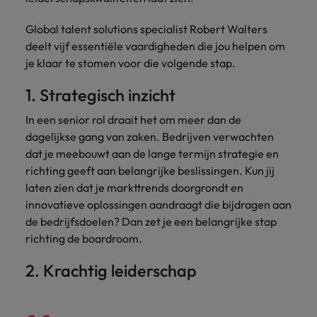
België.
nemen
groei
2 op 3 voelt zich niet meer
Carrière-advies
Australië
Midden-Oosten
Interim Management
Nieuw Zeeland
ondersteunen.
contact
Global talent solutions specialist Robert Walters
betrokken bij hun werkplek
5 essentiële skills voor de HR
op met
deelt vijf essentiële vaardigheden die jou helpen om
België
Mexico
Manager van de toekomst
Portugal
jou.
je klaar te stomen voor die volgende stap.
Sales & Marketing
Business
Rekruteringsadvies
Canada
Nederland
Support
Singapore
Controllers zeer gewild, maar er
Werf dynamische
Plan een
Carrière-advies
1. Strategisch inzicht
Werken bij ons
heerst verwarring over functie-
sales- en
Verbind je
vrijblijvend
Herexamens... Nu al solliciteren, of
Spanje
Chili
Nieuw Zeeland
inhoud
marketingprofessionals
In een senior rol draait het om meer dan de
organisatie met
Onze mensen maken het verschil. Lees
gesprek
wachten?
aan die jouw
bekwame
dagelijkse gang van zaken. Bedrijven verwachten
Taiwan
hun verhaal en kom alles te weten over
in
Duitsland
Portugal
Rekruteringsadvies
doelstellingen
administratieve
dat je meebouwt aan de lange termijn strategie en
een carrière bij Robert Walters België.
ondersteunen en
De strijd om jong talent wordt
Thailand
en support
richting geeft aan belangrijke beslissingen. Kun jij
Filipijnen
Singapore
bedrijfsgroei
professionals die
gewonnen met ontwikkeling, niet
laten zien dat je markttrends doorgrondt en
versnellen.
United States
de efficiëntie
alleen met loon
Ontdek meer
Frankrijk
Spanje
innovatieve oplossingen aandraagt die bijdragen aan
verhogen.
Verenigd Koninkrijk
de bedrijfsdoelen? Dan zet je een belangrijke stap
Hong Kong
Taiwan
richting de boardroom.
Interim
Vietnam
Indonesië
Management
Thailand
2. Krachtig leiderschap
Zuid-Korea
Breng change makers
Indië
United States
aan boord die
Zwitserland