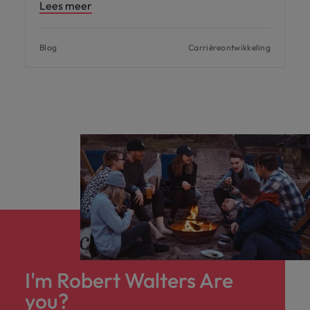
Lees meer
Blog
Carrièreontwikkeling
I'm Robert Walters Are
you?