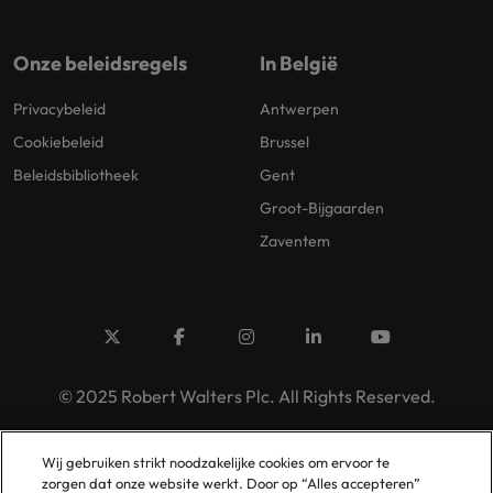
Onze beleidsregels
In België
Privacybeleid
Antwerpen
Cookiebeleid
Brussel
Beleidsbibliotheek
Gent
Groot-Bijgaarden
Zaventem
© 2025 Robert Walters Plc. All Rights Reserved.
Wij gebruiken strikt noodzakelijke cookies om ervoor te
zorgen dat onze website werkt. Door op “Alles accepteren”