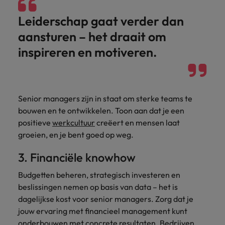
succesvolle
Ierland
Verenigd Koninkrijk
transformaties leiden
Leiderschap gaat verder dan
en innovatie binnen
Italië
Vietnam
jouw organisatie
aansturen – het draait om
stimuleren.
Japan
Zuid-Korea
inspireren en motiveren.
Mainland China
Zwitserland
Senior managers zijn in staat om sterke teams te
bouwen en te ontwikkelen. Toon aan dat je een
positieve
werkcultuur
creëert en mensen laat
groeien, en je bent goed op weg.
3. Financiële knowhow
Budgetten beheren, strategisch investeren en
beslissingen nemen op basis van data – het is
dagelijkse kost voor senior managers. Zorg dat je
jouw ervaring met financieel management kunt
onderbouwen met concrete resultaten. Bedrijven