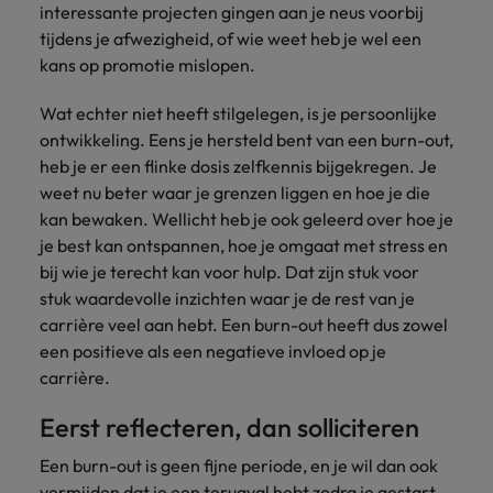
succesvolle
Ierland
Verenigd Koninkrijk
interessante projecten gingen aan je neus voorbij
transformaties leiden
tijdens je afwezigheid, of wie weet heb je wel een
en innovatie binnen
Italië
Vietnam
kans op promotie mislopen.
jouw organisatie
stimuleren.
Japan
Zuid-Korea
Wat echter niet heeft stilgelegen, is je persoonlijke
ontwikkeling. Eens je hersteld bent van een burn-out,
Mainland China
Zwitserland
heb je er een flinke dosis zelfkennis bijgekregen. Je
weet nu beter waar je grenzen liggen en hoe je die
kan bewaken. Wellicht heb je ook geleerd over hoe je
je best kan ontspannen, hoe je omgaat met stress en
bij wie je terecht kan voor hulp. Dat zijn stuk voor
stuk waardevolle inzichten waar je de rest van je
carrière veel aan hebt. Een burn-out heeft dus zowel
een positieve als een negatieve invloed op je
carrière.
Eerst reflecteren, dan solliciteren
Een burn-out is geen fijne periode, en je wil dan ook
vermijden dat je een terugval hebt zodra je gestart