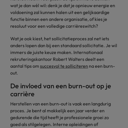
België.
nemen
groei
2 op 3 voelt zich niet meer
wat je dan wél wil: denk je dat je opnieuw energie en
Carrière-advies
Australië
Midden-Oosten
Interim Management
Nieuw Zeeland
ondersteunen.
contact
betrokken bij hun werkplek
voldoening zal kunnen halen uit een gelijkaardige
5 essentiële skills voor de HR
op met
functie binnen een andere organisatie, of kies je
België
Mexico
Manager van de toekomst
Portugal
jou.
Sales & Marketing
Business
resoluut voor een volledige carrièreswitch?
Rekruteringsadvies
Canada
Nederland
Support
Singapore
Controllers zeer gewild, maar er
Werf dynamische
Plan een
Carrière-advies
Werken bij ons
Wat je ook kiest, het sollicitatieproces zal net iets
heerst verwarring over functie-
sales- en
Verbind je
vrijblijvend
Herexamens... Nu al solliciteren, of
Spanje
Chili
Nieuw Zeeland
anders lopen dan bij een standaard sollicitatie. Je wil
inhoud
marketingprofessionals
organisatie met
Onze mensen maken het verschil. Lees
gesprek
wachten?
immers de juiste keuze maken. Internationaal
aan die jouw
bekwame
Taiwan
hun verhaal en kom alles te weten over
in
Duitsland
Portugal
rekruteringskantoor Robert Walters deelt een
Rekruteringsadvies
doelstellingen
administratieve
een carrière bij Robert Walters België.
ondersteunen en
aantal tips om
succesvol te solliciteren
na een burn-
De strijd om jong talent wordt
Thailand
en support
Filipijnen
Singapore
bedrijfsgroei
professionals die
out.
gewonnen met ontwikkeling, niet
versnellen.
United States
de efficiëntie
alleen met loon
Ontdek meer
Frankrijk
Spanje
De invloed van een burn-out op je
verhogen.
Verenigd Koninkrijk
carrière
Hong Kong
Taiwan
Interim
Vietnam
Herstellen van een burn-out is vaak een langdurig
Indonesië
Management
Thailand
proces. Je bent al makkelijk een jaar verder en
Zuid-Korea
Breng change makers
gedurende die tijd heeft je professionele groei zo
Indië
United States
aan boord die
Zwitserland
goed als stilgelegen. Interne opleidingen of