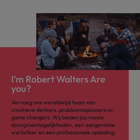
I'm Robert Walters Are
you?
Vervoeg ons wereldwijd team van
creatieve denkers, probleemoplossers en
game changers. Wij bieden jou mooie
doorgroeimogelijkheden, een aangename
werksfeer en een professionele opleiding.