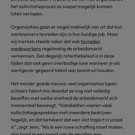
België.
nemen
groei
2 op 3 voelt zich niet meer
het sollicitatieproces zo soepel mogelijk
kunnen
Carrière-advies
Australië
Midden-Oosten
Interim Management
Nieuw Zeeland
ondersteunen.
contact
betrokken bij hun werkplek
laten verlopen.
5 essentiële skills voor de HR
op met
België
Mexico
Manager van de toekomst
Portugal
jou.
Organisaties gaan er nogal makkelijk van uit dat hun
Sales & Marketing
Business
Rekruteringsadvies
werknemers tevreden zijn in hun huidige job. Maar
Canada
Nederland
Support
Singapore
Controllers zeer gewild, maar er
Werf dynamische
Plan een
Carrière-advies
Werken bij ons
wij merken steeds vaker dat ook
tevreden
heerst verwarring over functie-
sales- en
Verbind je
vrijblijvend
Herexamens... Nu al solliciteren, of
Spanje
Chili
Nieuw Zeeland
medewerkers
regelmatig de arbeidsmarkt
inhoud
marketingprofessionals
organisatie met
Onze mensen maken het verschil. Lees
gesprek
wachten?
verkennen. Een degelijk retentiebeleid is in deze
aan die jouw
bekwame
Taiwan
hun verhaal en kom alles te weten over
in
Duitsland
Portugal
Rekruteringsadvies
tijden dan ook geen overbodige luxe wanneer je als
doelstellingen
administratieve
een carrière bij Robert Walters België.
ondersteunen en
De strijd om jong talent wordt
werkgever gegeerd talent aan boord wil houden.
Thailand
en support
Filipijnen
Singapore
bedrijfsgroei
professionals die
gewonnen met ontwikkeling, niet
versnellen.
United States
de efficiëntie
Het minder goede nieuws: veel organisaties lopen
alleen met loon
Ontdek meer
Frankrijk
Spanje
verhogen.
schaars talent mis doordat ze nog niet volledig
Verenigd Koninkrijk
beseffen met welke snelheid de arbeidsmarkt zich
Hong Kong
Taiwan
Interim
momenteel beweegt. “Kandidaten voeren vaak
Vietnam
Indonesië
Management
Thailand
sollicitatiegesprekken met meerdere bedrijven
Zuid-Korea
tegelijk, en dat betekent dat een vlot traject cruciaal
Breng change makers
Indië
United States
is”, zegt Jens. “Als ik een ruwe schatting moet maken,
aan boord die
Zwitserland
dan loopt in een kwart van de gevallen een