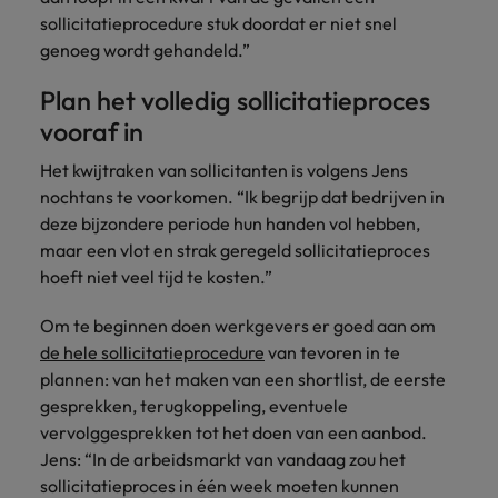
succesvolle
Ierland
Verenigd Koninkrijk
sollicitatieprocedure stuk doordat er niet snel
transformaties leiden
en innovatie binnen
genoeg wordt gehandeld.”
Italië
Vietnam
jouw organisatie
stimuleren.
Plan het volledig sollicitatieproces
Japan
Zuid-Korea
vooraf in
Mainland China
Zwitserland
Het kwijtraken van sollicitanten is volgens Jens
nochtans te voorkomen. “Ik begrijp dat bedrijven in
deze bijzondere periode hun handen vol hebben,
maar een vlot en strak geregeld sollicitatieproces
hoeft niet veel tijd te kosten.”
Om te beginnen doen werkgevers er goed aan om
de hele sollicitatieprocedure
van tevoren in te
plannen: van het maken van een shortlist, de eerste
gesprekken, terugkoppeling, eventuele
vervolggesprekken tot het doen van een aanbod.
Jens: “In de arbeidsmarkt van vandaag zou het
sollicitatieproces in één week moeten kunnen