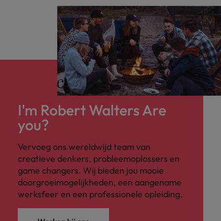
I'm Robert Walters Are
you?
Vervoeg ons wereldwijd team van
creatieve denkers, probleemoplossers en
game changers. Wij bieden jou mooie
doorgroeimogelijkheden, een aangename
werksfeer en een professionele opleiding.