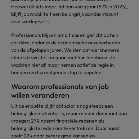
België.
nemen
groei
2 op 3 voelt zich niet meer
Hoewel dit iets lager ligt dan vorig jaar (57% in 2025),
Carrière-advies
Australië
Midden-Oosten
Interim Management
Nieuw Zeeland
ondersteunen.
contact
betrokken bij hun werkplek
blijft job mobiliteit een belangrijk aandachtspunt
5 essentiële skills voor de HR
op met
voor werkgevers.
België
Mexico
Manager van de toekomst
Portugal
jou.
Sales & Marketing
Business
Rekruteringsadvies
Professionals blijven ambitieus en gericht op hun
Canada
Nederland
Support
Singapore
Controllers zeer gewild, maar er
Werf dynamische
Plan een
Carrière-advies
Werken bij ons
carrière, ondanks de economische onzekerheden
heerst verwarring over functie-
sales- en
Verbind je
vrijblijvend
Herexamens... Nu al solliciteren, of
Spanje
Chili
Nieuw Zeeland
van de afgelopen jaren. We zien dat werknemers
inhoud
marketingprofessionals
organisatie met
Onze mensen maken het verschil. Lees
gesprek
wachten?
steeds bewuster omgaan met hun loopbaan. Ze
aan die jouw
bekwame
Taiwan
hun verhaal en kom alles te weten over
in
Duitsland
Portugal
Rekruteringsadvies
wachten niet af, maar nemen actief de regie in
doelstellingen
administratieve
een carrière bij Robert Walters België.
ondersteunen en
De strijd om jong talent wordt
handen om hun volgende stap te bepalen.
Thailand
en support
Filipijnen
Singapore
bedrijfsgroei
professionals die
gewonnen met ontwikkeling, niet
versnellen.
United States
Waarom professionals van job
de efficiëntie
alleen met loon
Ontdek meer
Frankrijk
Spanje
verhogen.
willen veranderen
Verenigd Koninkrijk
Hong Kong
Taiwan
Uit de enquête blijkt dat
salaris
nog steeds een
Interim
Vietnam
belangrijke motivator is, maar minder dominant dan
Indonesië
Management
Thailand
vroeger: 27% noemt financiële redenen als
Zuid-Korea
Breng change makers
belangrijkste reden om te vertrekken. Daarnaast
Indië
United States
aan boord die
Zwitserland
zoekt 22% naar betere groeikansen en