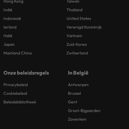
Hong Kong
Taiwan
Indië
Thailand
Indonesië
United States
Ierland
Verenigd Koninkrijk
Italië
Vietnam
Japan
Zuid-Korea
Mainland China
Zwitserland
Onze beleidsregels
In België
Privacybeleid
Antwerpen
Cookiebeleid
Brussel
Beleidsbibliotheek
Gent
Groot-Bijgaarden
Zaventem