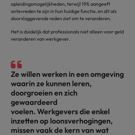
succesvolle
Ierland
Verenigd Koninkrijk
opleidingsmogelijkheden, terwijl 19% aangeeft
transformaties leiden
ontevreden te zijn in hun huidige functie, en dit als
en innovatie binnen
Italië
Vietnam
doorslaggevende reden ziet om te veranderen.
jouw organisatie
stimuleren.
Japan
Zuid-Korea
Het is duidelijk dat professionals niet alleen voor geld
veranderen van werkgever.
Mainland China
Zwitserland
Ze willen werken in een omgeving
waarin ze kunnen leren,
doorgroeien en zich
gewaardeerd
voelen. Werkgevers die enkel
inzetten op loonsverhogingen,
missen vaak de kern van wat