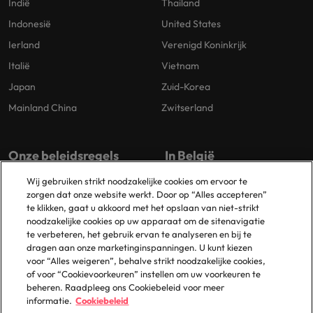
Indië
Thailand
Indonesië
United States
Ierland
Verenigd Koninkrijk
Italië
Vietnam
Japan
Zuid-Korea
Mainland China
Zwitserland
Onze beleidsregels
In België
Wij gebruiken strikt noodzakelijke cookies om ervoor te
Privacybeleid
Antwerpen
zorgen dat onze website werkt. Door op “Alles accepteren”
Cookiebeleid
Brussel
te klikken, gaat u akkoord met het opslaan van niet-strikt
noodzakelijke cookies op uw apparaat om de sitenavigatie
Beleidsbibliotheek
Gent
te verbeteren, het gebruik ervan te analyseren en bij te
Groot-Bijgaarden
dragen aan onze marketinginspanningen. U kunt kiezen
voor “Alles weigeren”, behalve strikt noodzakelijke cookies,
Zaventem
of voor “Cookievoorkeuren” instellen om uw voorkeuren te
beheren. Raadpleeg ons Cookiebeleid voor meer
informatie.
Cookiebeleid