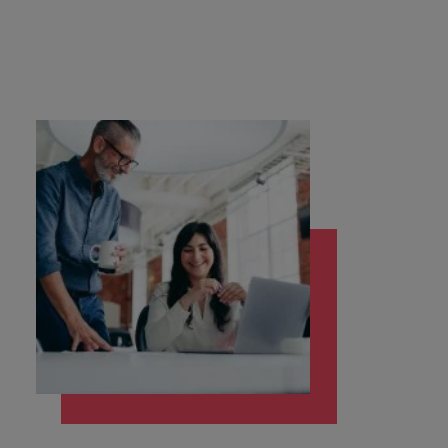
succesvolle
Ierland
Verenigd Koninkrijk
transformaties leiden
en innovatie binnen
Italië
Vietnam
jouw organisatie
stimuleren.
Japan
Zuid-Korea
Mainland China
Zwitserland